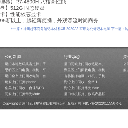
理器】R7-4800H 八核高性能
盘】512G 固态硬盘
卡】性能核芯显卡
95新以上，超轻薄便携，外观漂流时尚商务
上一篇：神州超薄商务笔记本优雅X5-2020A3 家用办公笔记本电脑
下一篇：购买
公司新闻
行业动态
关
厦门本地数码典当抵押｜手
厦门同城上门回收笔记本、
公
思明区上门电脑、相机、平
湖里区上门回收电脑、相机
服
厦门全市上门回收电脑、台
杏林抵押电脑，相机，手机
翔安上门抵押iphone
海沧上门回收一套i5-1
集美上门回收一台佳能EO
海沧上门抵押华为Mate
同安上门抵押华为Mate
厦门相机抵押、数码产品抵
Copyright © 厦门金瑞星物资回收有限公司 版权所有
闽ICP备2022011556号-1